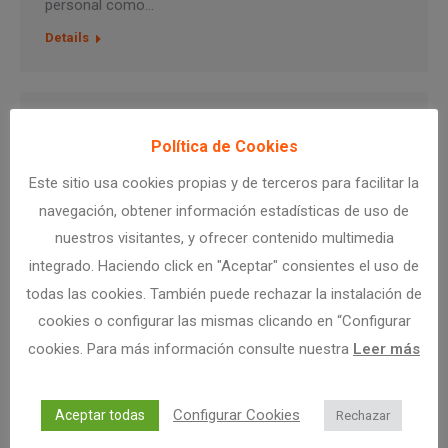
personal como…
Details
Feb
Política de Cookies
26
Este sitio usa cookies propias y de terceros para facilitar la
2024
navegación, obtener información estadísticas de uso de
nuestros visitantes, y ofrecer contenido multimedia
integrado. Haciendo click en "Aceptar" consientes el uso de
todas las cookies. También puede rechazar la instalación de
cookies o configurar las mismas clicando en “Configurar
cookies. Para más información consulte nuestra
Leer más
¿Especializado en la reparación de
Configurar Cookies
Aceptar todas
Rechazar
electrodomésticos? Encuentra a tus